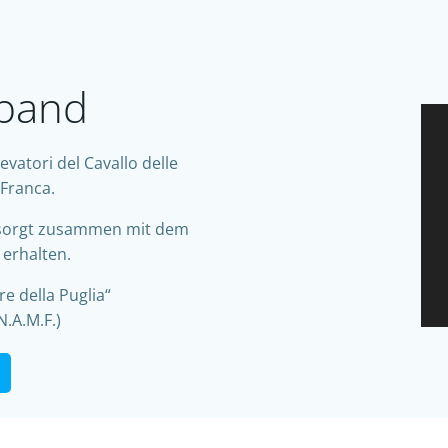
rband
evatori del Cavallo delle
 Franca.
 sorgt zusammen mit dem
 erhalten.
e della Puglia“
N.A.M.F.)